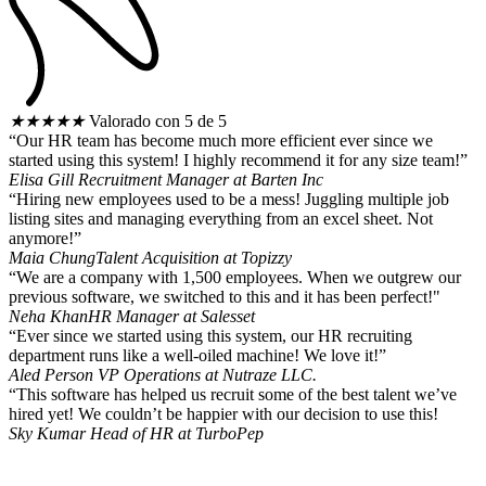
★
★
★
★
★
Valorado con 5 de 5
“Our HR team has become much more efficient ever since we
started using this system! I highly recommend it for any size team!”
Elisa Gill
Recruitment Manager at Barten Inc
“Hiring new employees used to be a mess! Juggling multiple job
listing sites and managing everything from an excel sheet. Not
anymore!”
Maia Chung
Talent Acquisition at Topizzy
“We are a company with 1,500 employees. When we outgrew our
previous software, we switched to this and it has been perfect!"
Neha Khan
HR Manager at Salesset
“Ever since we started using this system, our HR recruiting
department runs like a well-oiled machine! We love it!”
Aled Person
VP Operations at Nutraze LLC.
“This software has helped us recruit some of the best talent we’ve
hired yet! We couldn’t be happier with our decision to use this!
Sky Kumar
Head of HR at TurboPep